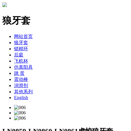
狼牙套
网站首页
狼牙套
锁精环
后庭
飞机杯
仿真阳具
跳 蛋
震动棒
润滑剂
其他系列
English