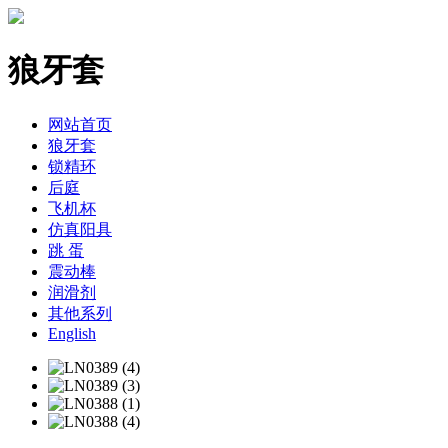
狼牙套
网站首页
狼牙套
锁精环
后庭
飞机杯
仿真阳具
跳 蛋
震动棒
润滑剂
其他系列
English