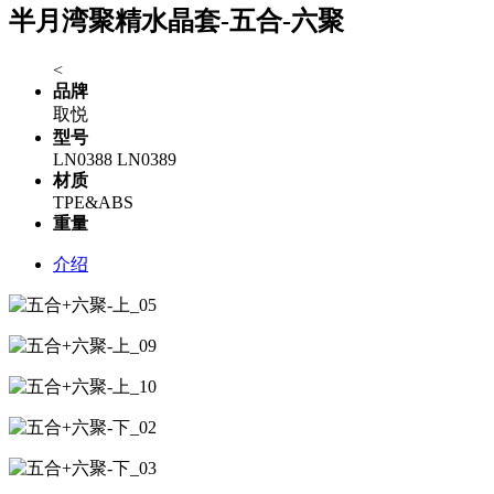
半月湾聚精水晶套-五合-六聚
<
品牌
取悦
型号
LN0388 LN0389
材质
TPE&ABS
重量
介绍